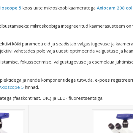
ioscope 5
koos uute mikroskoobikaameratega
Axiocam 208 col
õlbustamiseks: mikroskoobiga integreeritud kaamerasüsteem on 
ktiivi kõiki parameetreid ja seadistab valgustugevuse ja kaamera
jektiivi vahetades pole vaja uuesti optimeerida valgustuse ja kaa
ildistamise, fokusseerimise, valgustugevuse ja esemelaua juhtimi
plektidega ja nende komponentidega tutvuda, e-poes registreer
Axioscope 5
hinnad.
atega (faaskontrast, DIC) ja LED- fluorestsentsiga.