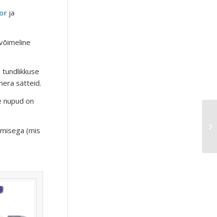
or
ja
võimeline
 tundlikkuse
mera sätteid.
se nupud on
Ze
imisega (mis