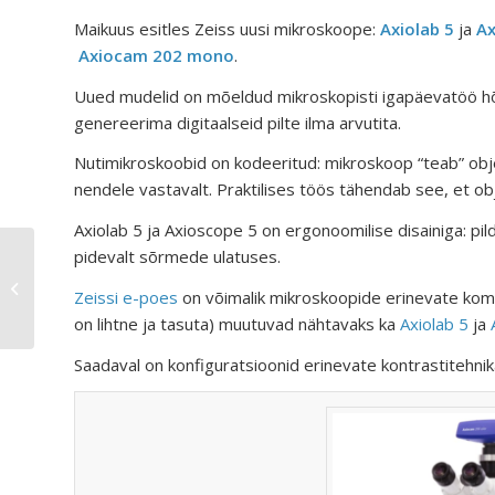
Maikuus esitles Zeiss uusi mikroskoope:
Axiolab 5
ja
Ax
Axiocam 202 mono
.
Uued mudelid on mõeldud mikroskopisti igapäevatöö h
genereerima digitaalseid pilte ilma arvutita.
Nutimikroskoobid on kodeeritud: mikroskoop “teab” obje
nendele vastavalt. Praktilises töös tähendab see, et ob
Axiolab 5 ja Axioscope 5 on ergonoomilise disainiga: p
pidevalt sõrmede ulatuses.
Heiti Pavese fotonäitus
Zeissi e-poes
on võimalik mikroskoopide erinevate kom
on lihtne ja tasuta) muutuvad nähtavaks ka
Axiolab 5
ja
Saadaval on konfiguratsioonid erinevate kontrastitehnik